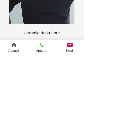
Jeremie de la Cour
..
Cuisine Française
Accueil
Appeler
Email
AVIS
"Superbe expérience pour la soupe
de raviolis et porc laqué. Ange est
très pédagogue et à l’écoute. Merci
pour cette expérience."