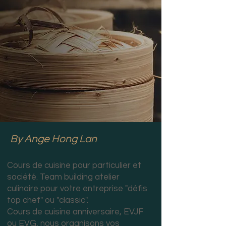
By Ange Hong Lan
Cours de cuisine pour particulier et
société. Team building atelier
culinaire pour votre entreprise "défis
top chef" ou "classic".
Cours de cuisine anniversaire, EVJF
ou EVG, nous organisons vos