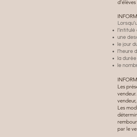
d’élèves
INFORM
Lorsqu’u
l’intitul
une desc
le jour 
l’heure 
la durée
le nomb
INFORM
Les prés
vendeur.
vendeur,
Les moda
détermin
rembours
par le v