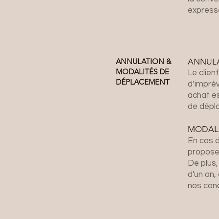
express
ANNULATION &
ANNUL
MODALITÉS DE
Le clien
DÉPLACEMENT
d’imprév
achat es
de dépl
MODALI
En cas d
propose 
De plus,
d'un an,
nos cond