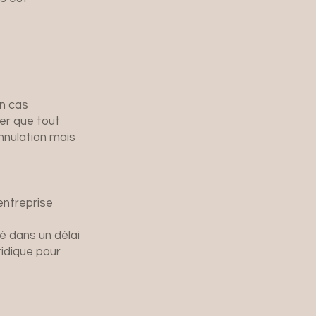
en cas
ter que tout
annulation mais
entreprise
té dans un délai
ridique pour