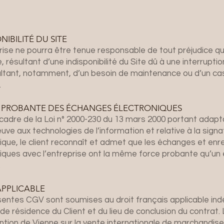
NIBILITÉ DU SITE
rise ne pourra être tenue responsable de tout préjudice que
e, résultant d’une indisponibilité du Site dû à une interrupti
ultant, notamment, d’un besoin de maintenance ou d’un ca
.
 PROBANTE DES ÉCHANGES ÉLECTRONIQUES
cadre de la Loi n° 2000-230 du 13 mars 2000 portant adapta
euve aux technologies de l’information et relative à la sign
ique, le client reconnaît et admet que les échanges et en
iques avec l’entreprise ont la même force probante qu’un 
.
APPLICABLE
sentes CGV sont soumises au droit français applicable 
de résidence du Client et du lieu de conclusion du contrat. 
ntion de Vienne sur la vente internationale de marchandis