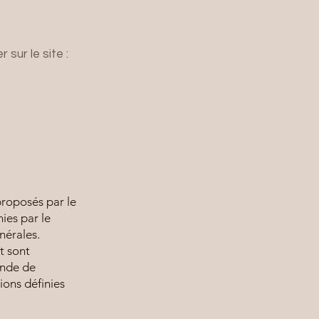
 sur le site :
proposés par le
ies par le
nérales.
t sont
ande de
ions définies