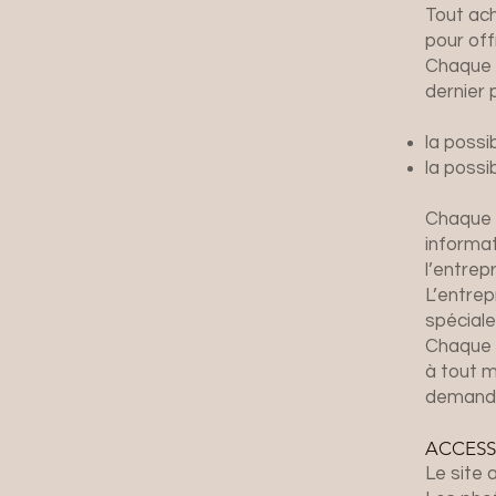
Tout ach
pour offr
Chaque 
dernier 
la possi
la poss
Chaque c
informa
l’entrepr
L’entrep
spéciale
Chaque c
à tout m
demandan
ACCESSI
Le site
a