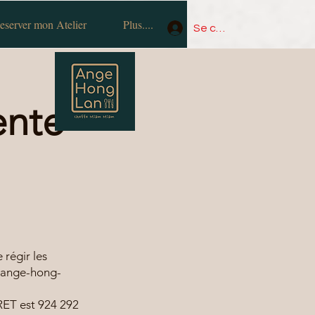
eserver mon Atelier
Plus....
Se connecter
ente
 régir les
te ange-hong-
IRET est 924 292