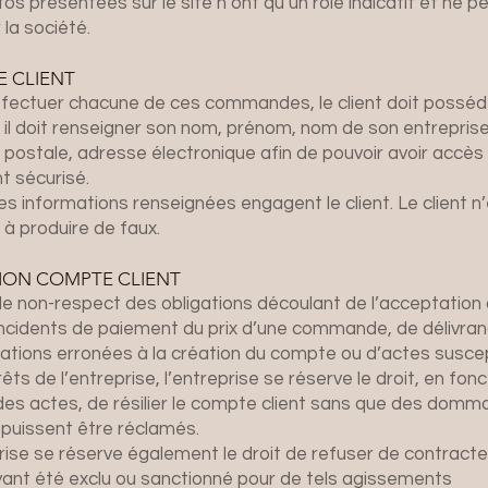
os présentées sur le site n’ont qu’un rôle indicatif et ne 
la société.
 CLIENT
effectuer chacune de ces commandes, le client doit possé
ù il doit renseigner son nom, prénom, nom de son entreprise 
postale, adresse électronique afin de pouvoir avoir accè
t sécurisé.
es informations renseignées engagent le client. Le client n
 à produire de faux.
ION COMPTE CLIENT
e non-respect des obligations découlant de l’acceptation
incidents de paiement du prix d’une commande, de délivra
ations erronées à la création du compte ou d’actes suscep
rêts de l’entreprise, l’entreprise se réserve le droit, en fonc
des actes, de résilier le compte client sans que des domm
 puissent être réclamés.
rise se réserve également le droit de refuser de contracte
yant été exclu ou sanctionné pour de tels agissements