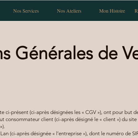
Nos Services
Nos Ateliers
Mon Histoire
R
ns Générales de V
e ci-présent (ci-après désignées les « CGV »), ont pour but de
out consommateur client (ci-après désigné le « client ») du si
»).
an (ci-après désignée « l’entreprise »), dont le numéro de S