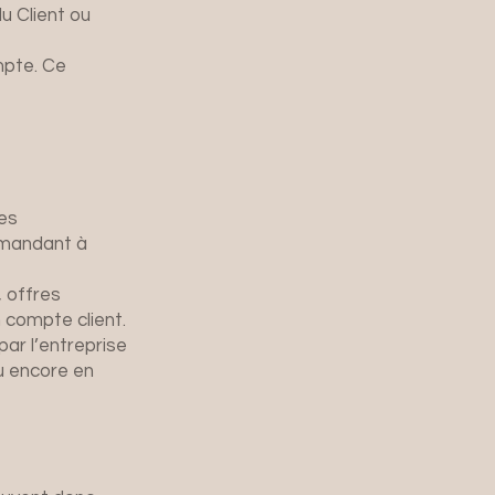
u Client ou
mpte. Ce
res
emandant à
, offres
 compte client.
par l’entreprise
u encore en