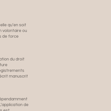
lle qu’en soit
on volontaire ou
s de force
tion du droit
ature
registrements
écrit manuscrit
indépendamment
L’application de
es est