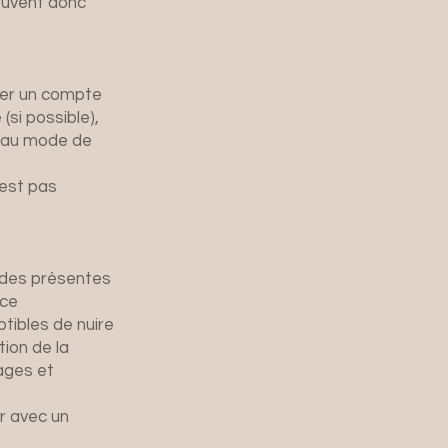
peuvent donc
der un compte
(si possible),
s au mode de
’est pas
 des présentes
nce
tibles de nuire
tion de la
ages et
r avec un