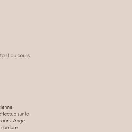
ntant du cours
tienne,
effectue sur le
 cours. Ange
le nombre