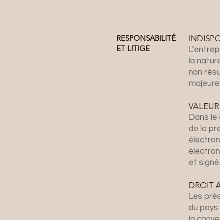
RESPONSABILITÉ
INDISPO
ET LITIGE
L’entrep
la natur
non rés
majeure
VALEUR
Dans le 
de la pr
électron
électron
et signé
DROIT 
Les pré
du pays 
la conve