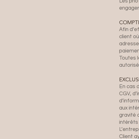
Les phot
engager 
COMPTE
Afin d’
client o
adresse 
paiemen
Toutes l
autorisé
EXCLUS
En cas d
CGV, d’
d’inform
aux inté
gravité 
intérêts
L’entrep
Client a