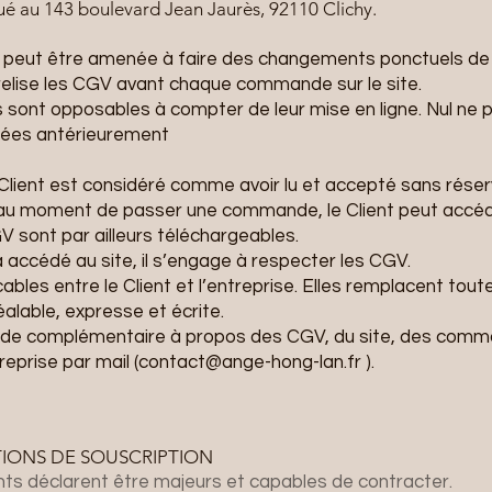
tué au 143 boulevard Jean Jaurès, 92110 Clichy.
e peut être amenée à faire des changements ponctuels de 
relise les CGV avant chaque commande sur le site.
 sont opposables à compter de leur mise en ligne. Nul ne pe
ées antérieurement
Client est considéré comme avoir lu et accepté sans réser
GV au moment de passer une commande, le Client peut acc
V sont par ailleurs téléchargeables.
 a accédé au site, il s’engage à respecter les CGV.
bles entre le Client et l’entreprise. Elles remplacent tout
alable, expresse et écrite.
de complémentaire à propos des CGV, du site, des comm
reprise par mail (
contact@ange-hong-lan.fr
).
IONS DE SOUSCRIPTION
nts déclarent être majeurs et capables de contracter.