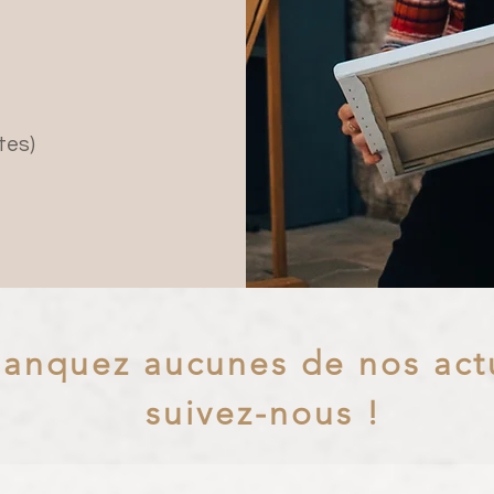
tes)
anquez aucunes de nos actu
suivez-nous !