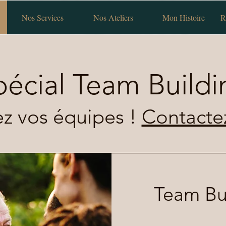
Nos Services
Nos Ateliers
Mon Histoire
R
pécial Team Buildi
z vos équipes !
Contacte
Team Bu