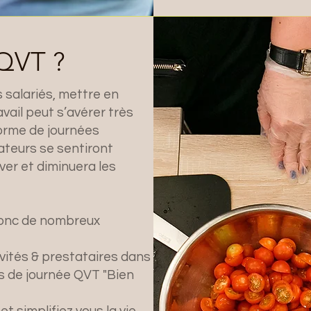
 QVT ?
 salariés, mettre en
vail peut s’avérer très
 forme de journées
ateurs se sentiront
over et diminuera les
 donc de nombreux
ivités & prestataires dans
s de journée QVT "Bien
t simplifiez vous la vie