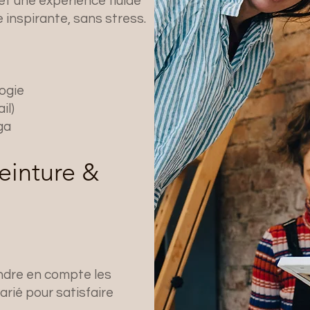
 et une expérience fluide
e inspirante, sans stress.
logie
ail)
ga
peinture &
ndre en compte les
arié pour satisfaire