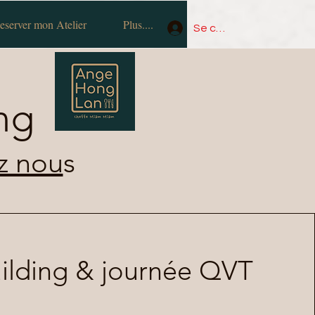
eserver mon Atelier
Plus....
Se connecter
ng
z nou
s
ilding & journée QVT