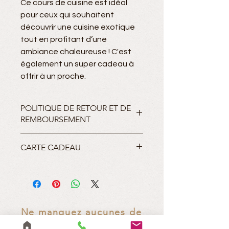
Ce cours de cuisine est idéal
pour ceux qui souhaitent
découvrir une cuisine exotique
tout en profitant d’une
ambiance chaleureuse ! C'est
également un super cadeau à
offrir à un proche.
POLITIQUE DE RETOUR ET DE
REMBOURSEMENT
Les frais relatifs aux ateliers de
CARTE CADEAU
cuisine ne sont pas sujets à
remboursement. Vous pouvez
Si vous désirez offrir un cours de
déplacer le cours
cuisine asiatique à l'un de vos
sur une autre date.
proches, veuillez nous faire part de
vos coordonnées (adresse
électronique) ou de celles du
Ne manquez aucunes de
destinataire. Nous serions honorés
nos actualités, suivez-nous