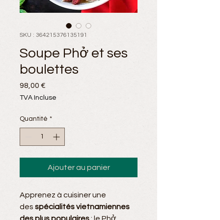
SKU : 364215376135191
Soupe Phở et ses
boulettes
Prix
98,00 €
TVA Incluse
Quantité
*
Ajouter au panier
Apprenez à cuisiner une
des
spécialités vietnamiennes
des plus populaires
: le Phở.