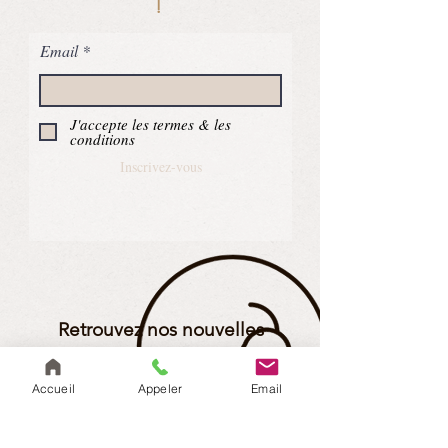
!
Email
J'accepte les termes & les
conditions
Inscrivez-vous
Retrouvez nos nouvelles
actualités ici : les crêpes
vietnamienne !
Accueil
Appeler
Email
Voir