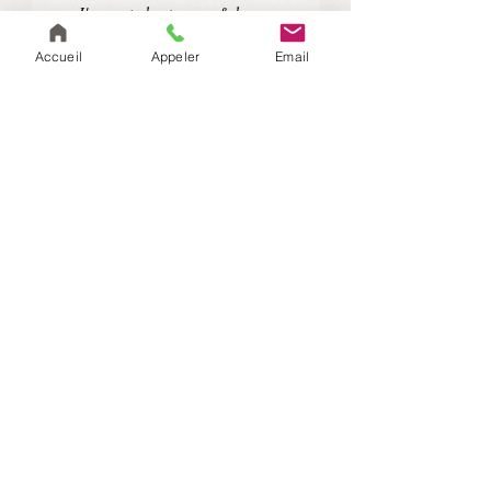
J'accepte les termes & les
conditions
Accueil
Appeler
Email
Inscrivez-vous
Retrouvez nos nouvelles
actualités ici : les crêpes
vietnamienne !
Voir
Suivez nous sur les
réseaux sociaux !